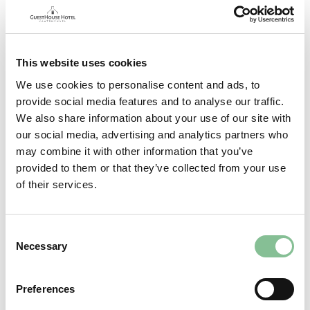
Of je nu op zoek bent naar een hotel vlakbij Beekse Bergen,
een nachtje weg met het gezin of een romantisch weekendje
samen: bij GuestHouse Hotel ben je van harte welkom!
Dankzij onze centrale ligging is ons hotel de perfecte
This website uses cookies
uitvalsbasis voor jouw overnachting vlakbij Beekse Bergen.
We use cookies to personalise content and ads, to
provide social media features and to analyse our traffic.
BOEK NU!
We also share information about your use of our site with
our social media, advertising and analytics partners who
may combine it with other information that you’ve
provided to them or that they’ve collected from your use
of their services.
Consent
Necessary
Selection
Preferences