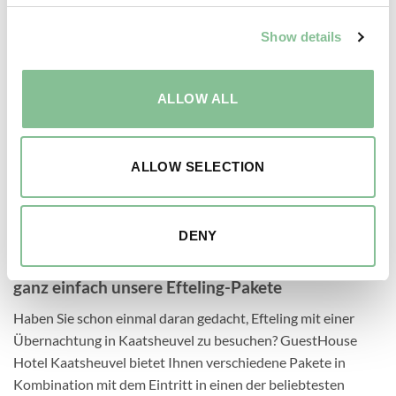
Show details
MEETINGS
ALLOW ALL
ALLOW SELECTION
DENY
Übernachten Sie in Kaatsheuvel? Buchen Sie
ganz einfach unsere Efteling-Pakete
Haben Sie schon einmal daran gedacht, Efteling mit einer
Übernachtung in Kaatsheuvel zu besuchen? GuestHouse
Hotel Kaatsheuvel bietet Ihnen verschiedene Pakete in
Kombination mit dem Eintritt in einen der beliebtesten