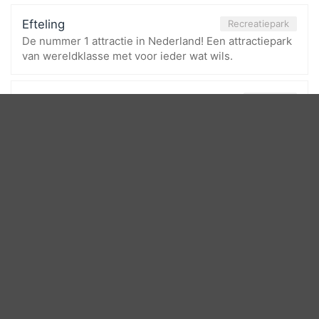
Efteling
Recreatiepark
De nummer 1 attractie in Nederland! Een attractiepark
van wereldklasse met voor ieder wat wils.
Efteling Golfpark
Golfpark
Mooie 18 holes golfbaan met een heel mooi clubhuis
met uitzicht op de golfbaan. Speciale tarieven and
arrangmenten voor hotelgasten!
Euroscoop
Bioscoop
Grote bioscoop net buiten Tilburg met voldoende
parkeerplaatsen.
Experience-Island 't Blauwe Meer
Amusement
Een groot meer met zandstrand waar ook
grootschalige events plaatsvinden.