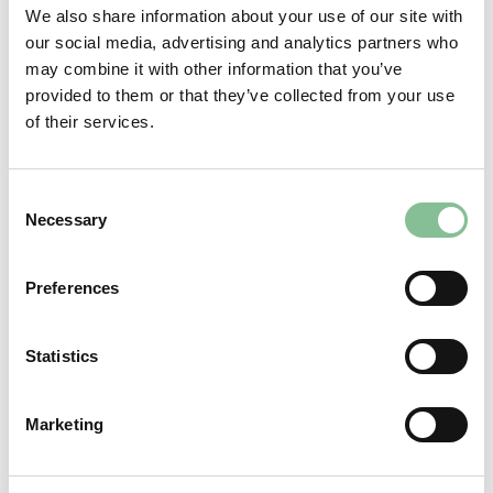
We also share information about your use of our site with
our social media, advertising and analytics partners who
may combine it with other information that you’ve
provided to them or that they’ve collected from your use
of their services.
Consent
Necessary
Selection
Autospeurtocht
Amusement
Preferences
Beekse Bergen
Amusement
Een unieke dierentuin waar je te voet met de auto of
Statistics
de bus en met de boot op safari kan.
Marketing
Biesbosch Sloepenverhuur
Amusement
Ga op ontdekking in de Biesbosch per boot!