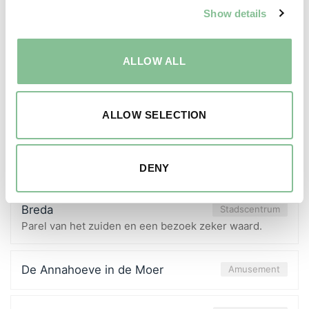
Show details
Blauwe Bessencultuur Hil & Moer
Natuurgebied
ALLOW ALL
Boerderij de Smulhoeve
Recreatiepark
ALLOW SELECTION
Bootverhuur van den Diepstraten in Drimmelen
Natuurgebied, Amusement
Op de leukste locatie in Drimmelen, vanuit hier de
Biesbosch ontdekken is op en top avontuur
DENY
Breda
Stadscentrum
Parel van het zuiden en een bezoek zeker waard.
De Annahoeve in de Moer
Amusement