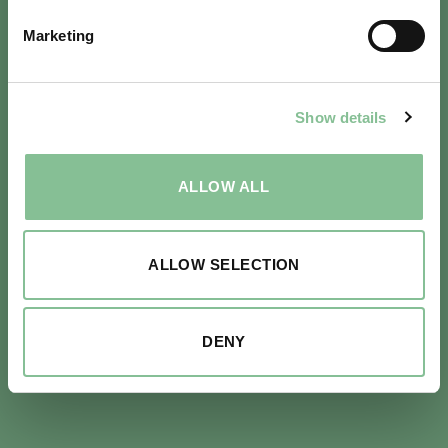
Marketing
Es gibt für jedes Alter etwas zu tun. Spielen
Sie gemeinsam eine Runde Minigolf, fordern
Sie sich gegenseitig zu einer Partie
Show details
Tischtennis heraus oder sorgen Sie für
zusätzliche Action am Airhockey-Tisch.
Beginnen Sie den Tag mit einer guten Tasse
ALLOW ALL
Kaffee und lassen Sie ihn abends mit einem
Drink und etwas Leckerem zum Teilen
ALLOW SELECTION
ausklingen.
DENY