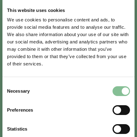
This website uses cookies
We use cookies to personalise content and ads, to
provide social media features and to analyse our traffic.
We also share information about your use of our site with
our social media, advertising and analytics partners who
may combine it with other information that you’ve
provided to them or that they’ve collected from your use
of their services.
DACHGARTEN
Consent
Necessary
Selection
Auf unserer Dachterrasse lässt es sich gut
Preferences
aushalten. Im Windschatten einen Snack und
ein Getränk genießen, während sich die
Statistics
Kinder vergnügen – was will man mehr?