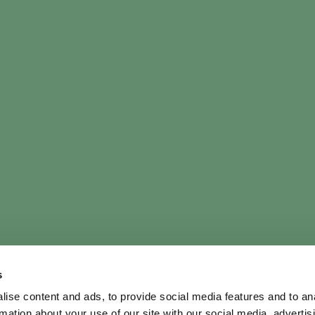
s
ise content and ads, to provide social media features and to an
rmation about your use of our site with our social media, advertis