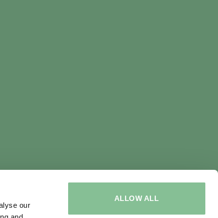
ALLOW ALL
alyse our
ing and