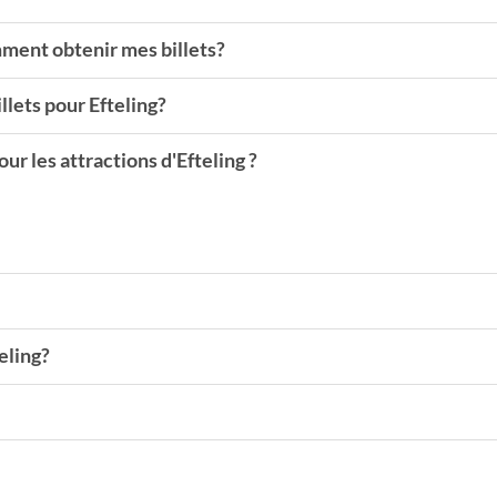
omment obtenir mes billets?
illets pour Efteling?
ur les attractions d'Efteling ?
teling?