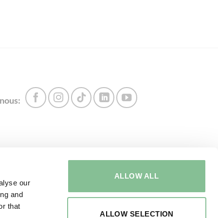
nous:
A PROPOS DE NOUS
ALLOW ALL
alyse our
ing and
Appelez directement:
+31 416 273 567
r that
ALLOW SELECTION