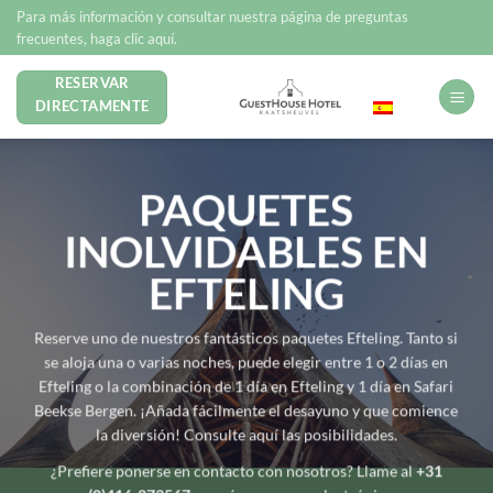
Saltar
Para más información y consultar nuestra página de preguntas
al
frecuentes, haga clic aquí.
contenido
RESERVAR
Español
DIRECTAMENTE
PAQUETES
INOLVIDABLES EN
EFTELING
Reserve uno de nuestros fantásticos paquetes Efteling. Tanto si
se aloja una o varias noches, puede elegir entre 1 o 2 días en
Efteling o la combinación de 1 día en Efteling y 1 día en Safari
Beekse Bergen. ¡Añada fácilmente el desayuno y que comience
la diversión! Consulte aquí las posibilidades.
¿Prefiere ponerse en contacto con nosotros? Llame al
+31