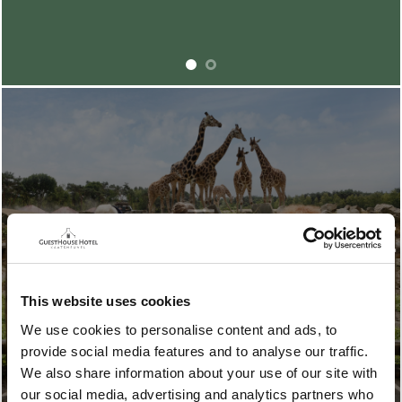
PAQUETE CUENTOS DE
HADAS Y SAFARI
This website uses cookies
¿Quieres descubrir lo mejor de Brabante? Con una
We use cookies to personalise content and ads, to
entrada de un día para Efteling y otra para Beekse
provide social media features and to analyse our traffic.
Bergen, volverás a casa con un montón de historias
We also share information about your use of our site with
que contar. Los niños de 3 años solo pagan la
our social media, advertising and analytics partners who