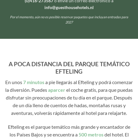
(0)416-273567
o envíe un correo electrónico a
info@guesthousehotels.nl
Por el momento, aún no es posible reservar paquetes que incluyan entradas para
2027
A POCA DISTANCIA DEL PARQUE TEMÁTICO
EFTELING
En unos
7 minutos
a pie llegarás al Efteling y podrá comenzar
la diversión. Puedes
aparcer
el coche gratis, para que puedas
disfrutar sin preocupaciones de tu día en el parque. Después
de un día lleno de cuentos de hadas, montañas rusas y
aventuras, volverás rápidamente al hotel para relajarte.
Efteling es el parque temático más grande y encantador de
los Países Bajos y se encuentra a
500 metros
del hotel. El