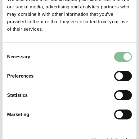
our social media, advertising and analytics partners who
may combine it with other information that you’ve
NUESTROS COMPAÑEROS
provided to them or that they’ve collected from your use
of their services.
También podemos organizar reuniones, conferencias y
eventos más grandes. Tanto en
Efteling
como con nuestros
socios de cooperación
Theatre the Klavier
(a 500 metros) y
Consent
Necessary
Experience island
(ubicación al aire libre), podemos armar
Selection
hermosos programas. Desde nuestro hotel puede caminar al
Efteling o al teatro íntimo Klavier donde se puede celebrar su
Preferences
fiesta o reunión. ¡El GuestHouse Hotel Kaatsheuvel tiene
una ubicación central entre todos los lugares perfectos para
Statistics
eventos!
Marketing
THEATER THE KLAVIER