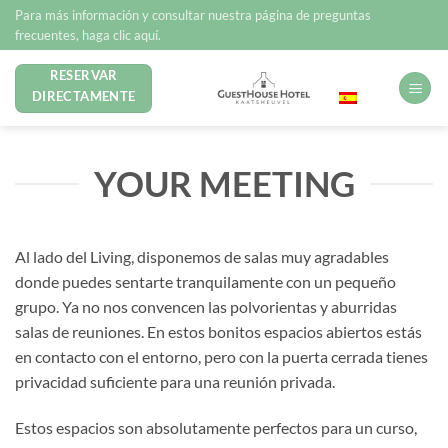
Saltar
Para más información y consultar nuestra página de preguntas
al
frecuentes, haga clic aquí.
contenido
RESERVAR
Español
DIRECTAMENTE
YOUR MEETING
Al lado del Living, disponemos de salas muy agradables
donde puedes sentarte tranquilamente con un pequeño
grupo. Ya no nos convencen las polvorientas y aburridas
salas de reuniones. En estos bonitos espacios abiertos estás
en contacto con el entorno, pero con la puerta cerrada tienes
privacidad suficiente para una reunión privada.
Estos espacios son absolutamente perfectos para un curso,