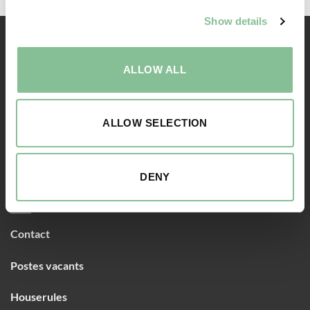
Show details
RÉSERVATION
ALLOW ALL
Chambres
Forfaits
ALLOW SELECTION
Nourriture & Boisson
DENY
À PROPOS DE NOUS
Contact
Postes vacants
Houserules