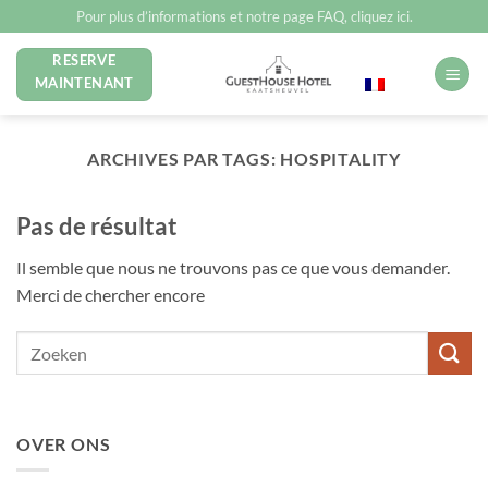
Passer
Pour plus d’informations et notre page FAQ, cliquez ici.
au
RESERVE
Français
contenu
MAINTENANT
ARCHIVES PAR TAGS:
HOSPITALITY
Pas de résultat
Il semble que nous ne trouvons pas ce que vous demander.
Merci de chercher encore
OVER ONS