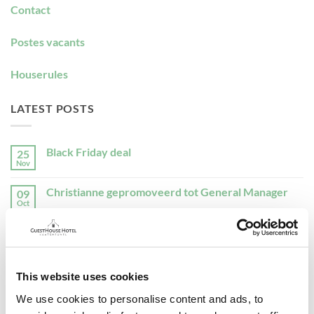
Contact
Postes vacants
Houserules
LATEST POSTS
Black Friday deal
25
Nov
Aucun
commentaire
sur
Christianne gepromoveerd tot General Manager
09
Black
Friday
Oct
Aucun
deal
commentaire
sur
GuestHouse Hotel mise sur la durabilité
06
Christianne
gepromoveerd
Juil
Aucun
tot
commentaire
General
sur
Manager
Offres d’emploi
12
GuestHouse
This website uses cookies
Hotel
Fév
Aucun
mise
commentaire
We use cookies to personalise content and ads, to
sur
sur
la
Notre histoire en bref
12
Offres