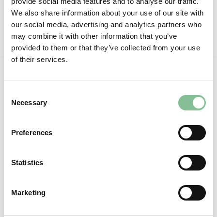
provide social media features and to analyse our traffic.
durabilité
d’emploi
Fév
Aucun
We also share information about your use of our site with
commentaire
sur
our social media, advertising and analytics partners who
Notre
histoire
may combine it with other information that you’ve
en
bref
provided to them or that they’ve collected from your use
of their services.
Consent
Necessary
Selection
Preferences
Statistics
Suivez-nous:
Marketing