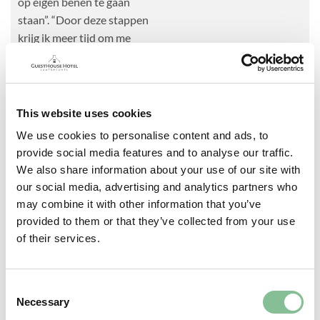
op eigen benen te gaan
staan”. “Door deze stappen
krijg ik meer tijd om me
ook, overigens nog steeds
samen met het team in
Kaatsheuvel, bezig te
houden met de
This website uses cookies
doorontwikkeling van het
We use cookies to personalise content and ads, to
concept en het kijken naar
provide social media features and to analyse our traffic.
geschikte locaties voor
We also share information about your use of our site with
eventuele andere
our social media, advertising and analytics partners who
vestigingen. Een uitdaging
may combine it with other information that you’ve
in deze tijd maar we blijven
provided to them or that they’ve collected from your use
toch echt ambitieus. “Het
of their services.
“economy boutique”
hotelconcept, dat zich het
best laat typeren als een
Consent
Necessary
Selection
cross-over tussen een