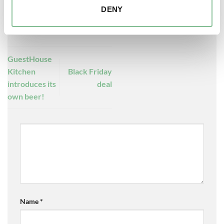
DENY
GuestHouse
Kitchen
Black Friday
introduces its
deal
own beer!
Name
*