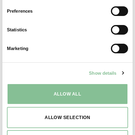
Hotel, Hostel en
Guesthouse, heeft volgens
Preferences
ons veel potentie om op
meer locaties succesvol te
Statistics
kunnen zijn”.
Marketing
Show details
ALLOW ALL
ALLOW SELECTION