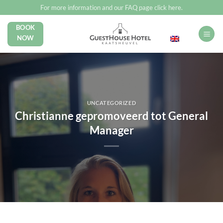
Skip
For more information and our FAQ page click here.
to
BOOK
English
content
NOW
UNCATEGORIZED
Christianne gepromoveerd tot General
Manager